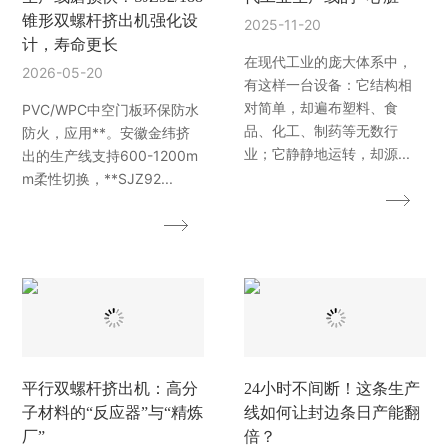
锥形双螺杆挤出机强化设
2025-11-20
计，寿命更长
在现代工业的庞大体系中，
2026-05-20
有这样一台设备：它结构相
对简单，却遍布塑料、食
PVC/WPC中空门板环保防水
品、化工、制药等无数行
防火，应用**。安徽金纬挤
业；它静静地运转，却源...
出的生产线支持600-1200m
m柔性切换，**SJZ92...
平行双螺杆挤出机：高分
24小时不间断！这条生产
子材料的“反应器”与“精炼
线如何让封边条日产能翻
厂”
倍？