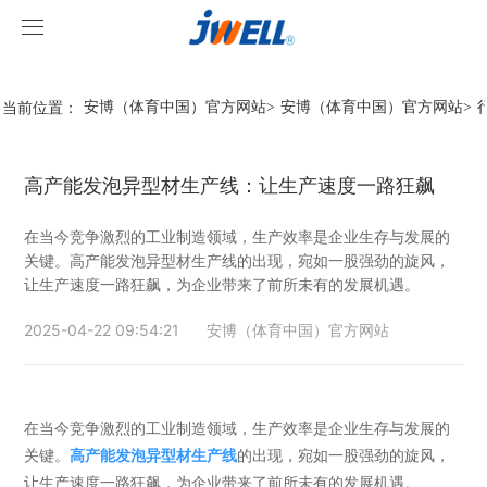
安博（体育中国）官方网站
安博（体育中国）官方网站
当前位置：
安博（体育中国）官方网站
>
安博（体育中国）官方网站
>
关于我们
高产能发泡异型材生产线：让生产速度一路狂飙
产品中心
在当今竞争激烈的工业制造领域，生产效率是企业生存与发展的
案例视频
挤出机系列
关键。高产能发泡异型材生产线的出现，宛如一股强劲的旋风，
让生产速度一路狂飙，为企业带来了前所未有的发展机遇。
安博（体育中国）官方网站
型材线系列
客户视频
2025-04-22 09:54:21
安博（体育中国）官方网站
安博（体育中国）官方网站
造粒线系列
安博（体育中国）官方网站
行业新闻
在当今竞争激烈的工业制造领域，生产效率是企业生存与发展的
关键。
高产能发泡异型材生产线
的出现，宛如一股强劲的旋风，
让生产速度一路狂飙，为企业带来了前所未有的发展机遇。