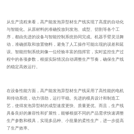
从生产流程来看，高产能发泡异型材生产线实现了高度的自动化
与智能化。从原材料的准确投放到发泡、成型、切割等各个工
序，都由先进的设备与智能控制系统协同完成。机器手臂灵活舞
动，准确抓取和放置物料，避免了人工操作可能出现的误差和延
误。智能控制系统则像一位经验丰富的指挥官，实时监控生产过
程中的各项参数，根据实际情况自动调整生产节奏，确保生产线
的稳定高效运行。
在设备性能方面，高产能发泡异型材生产线采用了高性能的电机
和传动系统，动力强劲，运行平稳。先进的模具设计和制造工
艺，使得发泡异型材的成型速度更快、质量更优。而且，生产线
具备良好的兼容性和扩展性，能够根据不同的产品需求快速调整
生产参数和模具，实现多品种、小批量的柔性生产，进一步提高
了生产效率。